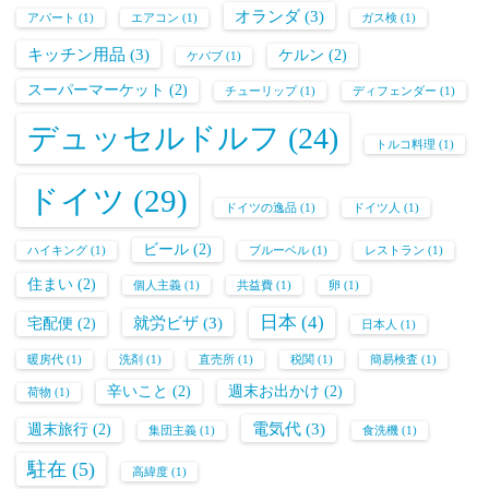
オランダ
(3)
アパート
(1)
エアコン
(1)
ガス検
(1)
キッチン用品
(3)
ケルン
(2)
ケバブ
(1)
スーパーマーケット
(2)
チューリップ
(1)
ディフェンダー
(1)
デュッセルドルフ
(24)
トルコ料理
(1)
ドイツ
(29)
ドイツの逸品
(1)
ドイツ人
(1)
ビール
(2)
ハイキング
(1)
ブルーベル
(1)
レストラン
(1)
住まい
(2)
個人主義
(1)
共益費
(1)
卵
(1)
日本
(4)
就労ビザ
(3)
宅配便
(2)
日本人
(1)
暖房代
(1)
洗剤
(1)
直売所
(1)
税関
(1)
簡易検査
(1)
辛いこと
(2)
週末お出かけ
(2)
荷物
(1)
電気代
(3)
週末旅行
(2)
集団主義
(1)
食洗機
(1)
駐在
(5)
高緯度
(1)