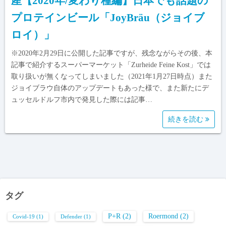
産【2020年/変わり種編】日本でも話題の
プロテインビール「JoyBräu（ジョイブ
ロイ）」
※2020年2月29日に公開した記事ですが、残念ながらその後、本
記事で紹介するスーパーマーケット「Zurheide Feine Kost」では
取り扱いが無くなってしまいました（2021年1月27日時点）また
ジョイブラウ自体のアップデートもあった様で、また新たにデ
ュッセルドルフ市内で発見した際には記事…
続きを読む
タグ
P+R
(2)
Roermond
(2)
Covid-19
(1)
Defender
(1)