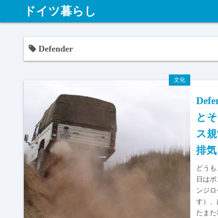
ドイツ暮らし
Defender
文化
Def
とそ
ス規
排気
どうも
日はポ
ンジロ
す）、
たまた