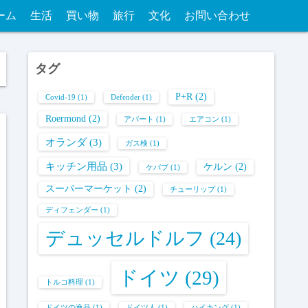
ーム
生活
買い物
旅行
文化
お問い合わせ
タグ
P+R
(2)
Covid-19
(1)
Defender
(1)
Roermond
(2)
アパート
(1)
エアコン
(1)
オランダ
(3)
ガス検
(1)
キッチン用品
(3)
ケルン
(2)
ケバブ
(1)
スーパーマーケット
(2)
チューリップ
(1)
ディフェンダー
(1)
デュッセルドルフ
(24)
ドイツ
(29)
トルコ料理
(1)
ドイツの逸品
(1)
ドイツ人
(1)
ハイキング
(1)