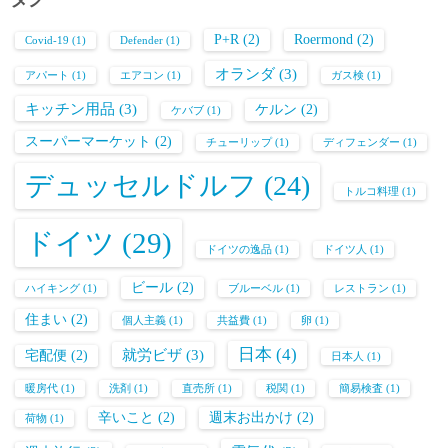
P+R
(2)
Roermond
(2)
Covid-19
(1)
Defender
(1)
オランダ
(3)
アパート
(1)
エアコン
(1)
ガス検
(1)
キッチン用品
(3)
ケルン
(2)
ケバブ
(1)
スーパーマーケット
(2)
チューリップ
(1)
ディフェンダー
(1)
デュッセルドルフ
(24)
トルコ料理
(1)
ドイツ
(29)
ドイツの逸品
(1)
ドイツ人
(1)
ビール
(2)
ハイキング
(1)
ブルーベル
(1)
レストラン
(1)
住まい
(2)
個人主義
(1)
共益費
(1)
卵
(1)
日本
(4)
就労ビザ
(3)
宅配便
(2)
日本人
(1)
暖房代
(1)
洗剤
(1)
直売所
(1)
税関
(1)
簡易検査
(1)
辛いこと
(2)
週末お出かけ
(2)
荷物
(1)