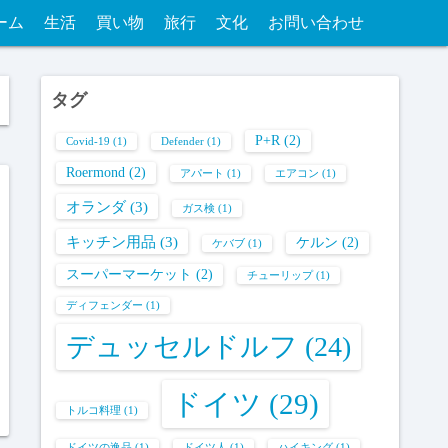
ーム
生活
買い物
旅行
文化
お問い合わせ
タグ
P+R
(2)
Covid-19
(1)
Defender
(1)
Roermond
(2)
アパート
(1)
エアコン
(1)
オランダ
(3)
ガス検
(1)
キッチン用品
(3)
ケルン
(2)
ケバブ
(1)
スーパーマーケット
(2)
チューリップ
(1)
ディフェンダー
(1)
デュッセルドルフ
(24)
ドイツ
(29)
トルコ料理
(1)
ドイツの逸品
(1)
ドイツ人
(1)
ハイキング
(1)