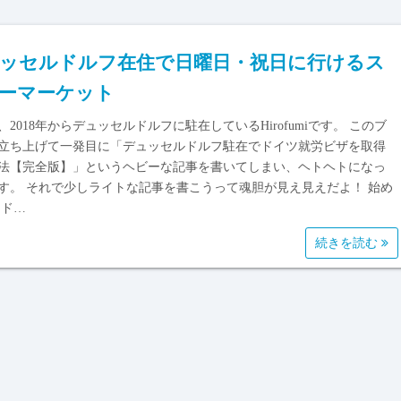
ッセルドルフ在住で日曜日・祝日に行けるス
ーマーケット
、2018年からデュッセルドルフに駐在しているHirofumiです。 このブ
立ち上げて一発目に「デュッセルドルフ駐在でドイツ就労ビザを取得
法【完全版】」というヘビーな記事を書いてしまい、ヘトヘトになっ
す。 それで少しライトな記事を書こうって魂胆が見え見えだよ！ 始め
 ド…
続きを読む