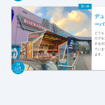
買い物
デュ
ーパ
どうも
ログを
する方
ていま
ます。
24
12月
2019