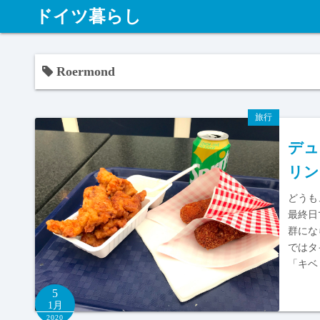
ドイツ暮らし
Roermond
旅行
デュ
リン
どうも
最終日
群にな
ではタ
「キベ
5
1月
2020