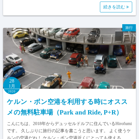
続きを読む
旅行
28
1月
2020
ケルン・ボン空港を利用する時にオスス
メの無料駐車場（Park and Ride, P+R）
こんにちは、2018年からデュッセルドルフに住んでいるHirofumi
です。 久しぶりに旅行の記事を書こうと思います。 よく使うケ
ルンの空港だね！ ケルン・ボン空港近くにとっても使える