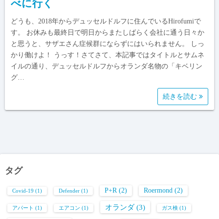
べに行く
どうも、2018年からデュッセルドルフに住んでいるHirofumiで
す。 お休みも最終日で明日からまたしばらく会社に通う日々か
と思うと、サザエさん症候群にならずにはいられません。 しっ
かり働けよ！ うっす！さてさて、本記事ではタイトルとサムネ
イルの通り、デュッセルドルフからオランダ名物の「キベリン
グ…
続きを読む
タグ
P+R
(2)
Roermond
(2)
Covid-19
(1)
Defender
(1)
オランダ
(3)
アパート
(1)
エアコン
(1)
ガス検
(1)