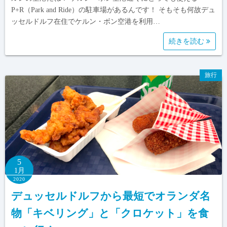
P+R（Park and Ride）の駐車場があるんです！ そもそも何故デュ
ッセルドルフ在住でケルン・ボン空港を利用…
続きを読む
旅行
5
1月
2020
デュッセルドルフから最短でオランダ名
物「キベリング」と「クロケット」を食