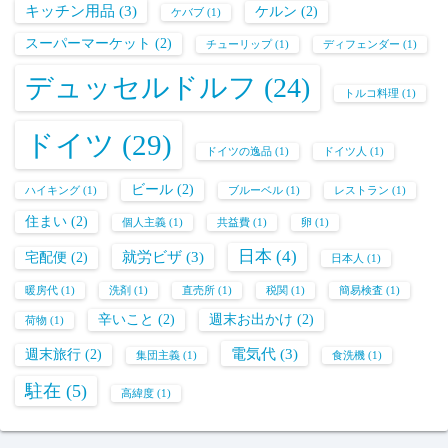
キッチン用品
(3)
ケルン
(2)
ケバブ
(1)
スーパーマーケット
(2)
チューリップ
(1)
ディフェンダー
(1)
デュッセルドルフ
(24)
トルコ料理
(1)
ドイツ
(29)
ドイツの逸品
(1)
ドイツ人
(1)
ビール
(2)
ハイキング
(1)
ブルーベル
(1)
レストラン
(1)
住まい
(2)
個人主義
(1)
共益費
(1)
卵
(1)
日本
(4)
就労ビザ
(3)
宅配便
(2)
日本人
(1)
暖房代
(1)
洗剤
(1)
直売所
(1)
税関
(1)
簡易検査
(1)
辛いこと
(2)
週末お出かけ
(2)
荷物
(1)
電気代
(3)
週末旅行
(2)
集団主義
(1)
食洗機
(1)
駐在
(5)
高緯度
(1)