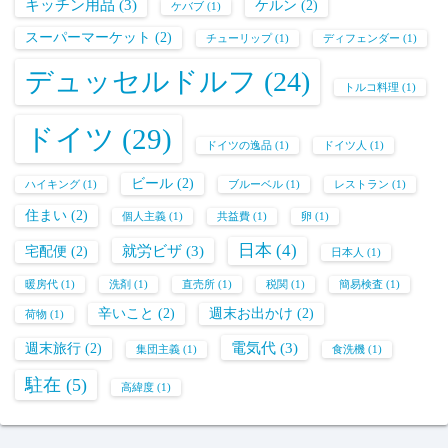
キッチン用品
(3)
ケルン
(2)
ケバブ
(1)
スーパーマーケット
(2)
チューリップ
(1)
ディフェンダー
(1)
デュッセルドルフ
(24)
トルコ料理
(1)
ドイツ
(29)
ドイツの逸品
(1)
ドイツ人
(1)
ビール
(2)
ハイキング
(1)
ブルーベル
(1)
レストラン
(1)
住まい
(2)
個人主義
(1)
共益費
(1)
卵
(1)
日本
(4)
就労ビザ
(3)
宅配便
(2)
日本人
(1)
暖房代
(1)
洗剤
(1)
直売所
(1)
税関
(1)
簡易検査
(1)
辛いこと
(2)
週末お出かけ
(2)
荷物
(1)
電気代
(3)
週末旅行
(2)
集団主義
(1)
食洗機
(1)
駐在
(5)
高緯度
(1)