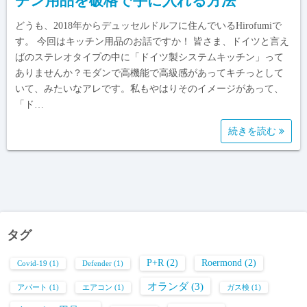
チン用品を破格で手に入れる方法
どうも、2018年からデュッセルドルフに住んでいるHirofumiで
す。 今回はキッチン用品のお話ですか！ 皆さま、ドイツと言え
ばのステレオタイプの中に「ドイツ製システムキッチン」って
ありませんか？モダンで高機能で高級感があってキチっとして
いて、みたいなアレです。私もやはりそのイメージがあって、
「ド…
続きを読む
タグ
P+R
(2)
Roermond
(2)
Covid-19
(1)
Defender
(1)
オランダ
(3)
アパート
(1)
エアコン
(1)
ガス検
(1)