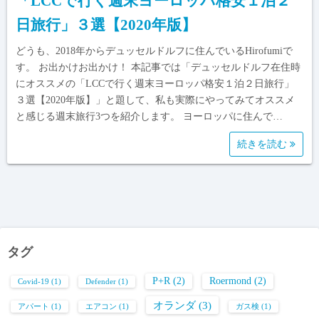
「LCCで行く週末ヨーロッパ格安１泊２
日旅行」３選【2020年版】
どうも、2018年からデュッセルドルフに住んでいるHirofumiで
す。 お出かけお出かけ！ 本記事では「デュッセルドルフ在住時
にオススメの「LCCで行く週末ヨーロッパ格安１泊２日旅行」
３選【2020年版】」と題して、私も実際にやってみてオススメ
と感じる週末旅行3つを紹介します。 ヨーロッパに住んで…
続きを読む
タグ
P+R
(2)
Roermond
(2)
Covid-19
(1)
Defender
(1)
オランダ
(3)
アパート
(1)
エアコン
(1)
ガス検
(1)