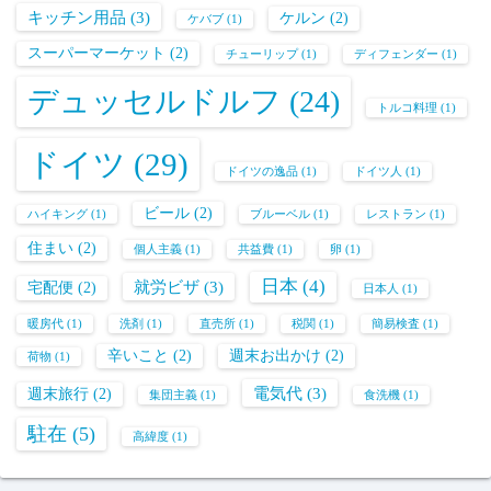
キッチン用品
(3)
ケルン
(2)
ケバブ
(1)
スーパーマーケット
(2)
チューリップ
(1)
ディフェンダー
(1)
デュッセルドルフ
(24)
トルコ料理
(1)
ドイツ
(29)
ドイツの逸品
(1)
ドイツ人
(1)
ビール
(2)
ハイキング
(1)
ブルーベル
(1)
レストラン
(1)
住まい
(2)
個人主義
(1)
共益費
(1)
卵
(1)
日本
(4)
就労ビザ
(3)
宅配便
(2)
日本人
(1)
暖房代
(1)
洗剤
(1)
直売所
(1)
税関
(1)
簡易検査
(1)
辛いこと
(2)
週末お出かけ
(2)
荷物
(1)
電気代
(3)
週末旅行
(2)
集団主義
(1)
食洗機
(1)
駐在
(5)
高緯度
(1)