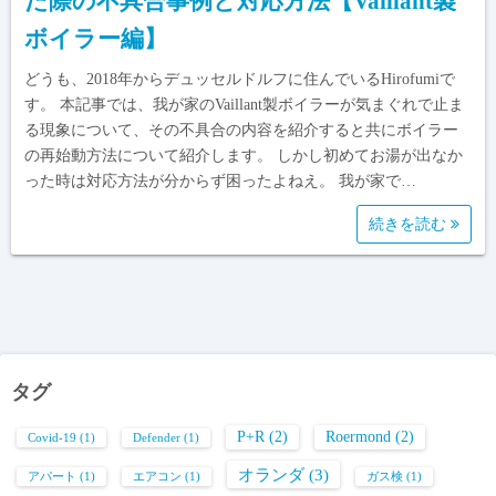
た際の不具合事例と対応方法【Vaillant製
ボイラー編】
どうも、2018年からデュッセルドルフに住んでいるHirofumiで
す。 本記事では、我が家のVaillant製ボイラーが気まぐれで止ま
る現象について、その不具合の内容を紹介すると共にボイラー
の再始動方法について紹介します。 しかし初めてお湯が出なか
った時は対応方法が分からず困ったよねえ。 我が家で…
続きを読む
タグ
P+R
(2)
Roermond
(2)
Covid-19
(1)
Defender
(1)
オランダ
(3)
アパート
(1)
エアコン
(1)
ガス検
(1)