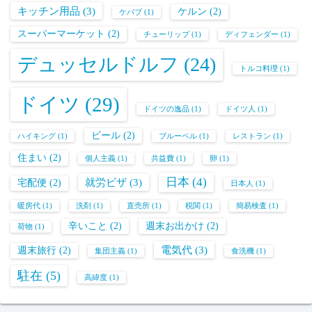
キッチン用品
(3)
ケルン
(2)
ケバブ
(1)
スーパーマーケット
(2)
チューリップ
(1)
ディフェンダー
(1)
デュッセルドルフ
(24)
トルコ料理
(1)
ドイツ
(29)
ドイツの逸品
(1)
ドイツ人
(1)
ビール
(2)
ハイキング
(1)
ブルーベル
(1)
レストラン
(1)
住まい
(2)
個人主義
(1)
共益費
(1)
卵
(1)
日本
(4)
就労ビザ
(3)
宅配便
(2)
日本人
(1)
暖房代
(1)
洗剤
(1)
直売所
(1)
税関
(1)
簡易検査
(1)
辛いこと
(2)
週末お出かけ
(2)
荷物
(1)
電気代
(3)
週末旅行
(2)
集団主義
(1)
食洗機
(1)
駐在
(5)
高緯度
(1)