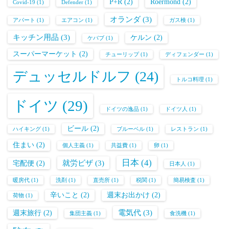
P+R
(2)
Roermond
(2)
Covid-19
(1)
Defender
(1)
オランダ
(3)
アパート
(1)
エアコン
(1)
ガス検
(1)
キッチン用品
(3)
ケルン
(2)
ケバブ
(1)
スーパーマーケット
(2)
チューリップ
(1)
ディフェンダー
(1)
デュッセルドルフ
(24)
トルコ料理
(1)
ドイツ
(29)
ドイツの逸品
(1)
ドイツ人
(1)
ビール
(2)
ハイキング
(1)
ブルーベル
(1)
レストラン
(1)
住まい
(2)
個人主義
(1)
共益費
(1)
卵
(1)
日本
(4)
就労ビザ
(3)
宅配便
(2)
日本人
(1)
暖房代
(1)
洗剤
(1)
直売所
(1)
税関
(1)
簡易検査
(1)
辛いこと
(2)
週末お出かけ
(2)
荷物
(1)
電気代
(3)
週末旅行
(2)
集団主義
(1)
食洗機
(1)