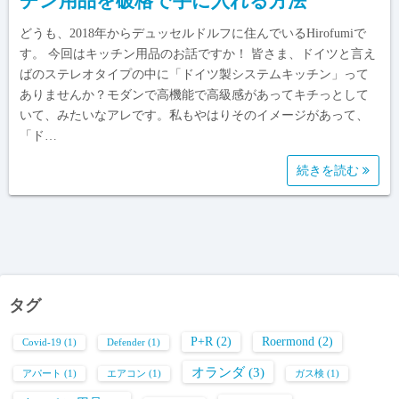
チン用品を破格で手に入れる方法
どうも、2018年からデュッセルドルフに住んでいるHirofumiで
す。 今回はキッチン用品のお話ですか！ 皆さま、ドイツと言え
ばのステレオタイプの中に「ドイツ製システムキッチン」って
ありませんか？モダンで高機能で高級感があってキチっとして
いて、みたいなアレです。私もやはりそのイメージがあって、
「ド…
続きを読む
タグ
P+R
(2)
Roermond
(2)
Covid-19
(1)
Defender
(1)
オランダ
(3)
アパート
(1)
エアコン
(1)
ガス検
(1)