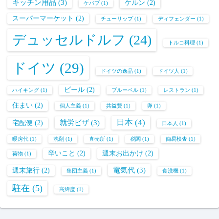
キッチン用品
(3)
ケルン
(2)
ケバブ
(1)
スーパーマーケット
(2)
チューリップ
(1)
ディフェンダー
(1)
デュッセルドルフ
(24)
トルコ料理
(1)
ドイツ
(29)
ドイツの逸品
(1)
ドイツ人
(1)
ビール
(2)
ハイキング
(1)
ブルーベル
(1)
レストラン
(1)
住まい
(2)
個人主義
(1)
共益費
(1)
卵
(1)
日本
(4)
就労ビザ
(3)
宅配便
(2)
日本人
(1)
暖房代
(1)
洗剤
(1)
直売所
(1)
税関
(1)
簡易検査
(1)
辛いこと
(2)
週末お出かけ
(2)
荷物
(1)
電気代
(3)
週末旅行
(2)
集団主義
(1)
食洗機
(1)
駐在
(5)
高緯度
(1)