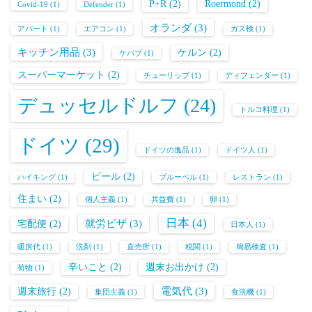
P+R
(2)
Roermond
(2)
Covid-19
(1)
Defender
(1)
オランダ
(3)
アパート
(1)
エアコン
(1)
ガス検
(1)
キッチン用品
(3)
ケルン
(2)
ケバブ
(1)
スーパーマーケット
(2)
チューリップ
(1)
ディフェンダー
(1)
デュッセルドルフ
(24)
トルコ料理
(1)
ドイツ
(29)
ドイツの逸品
(1)
ドイツ人
(1)
ビール
(2)
ハイキング
(1)
ブルーベル
(1)
レストラン
(1)
住まい
(2)
個人主義
(1)
共益費
(1)
卵
(1)
日本
(4)
就労ビザ
(3)
宅配便
(2)
日本人
(1)
暖房代
(1)
洗剤
(1)
直売所
(1)
税関
(1)
簡易検査
(1)
辛いこと
(2)
週末お出かけ
(2)
荷物
(1)
電気代
(3)
週末旅行
(2)
集団主義
(1)
食洗機
(1)