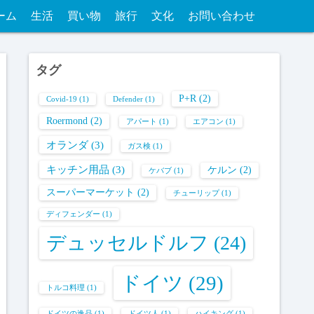
ーム
生活
買い物
旅行
文化
お問い合わせ
タグ
P+R
(2)
Covid-19
(1)
Defender
(1)
Roermond
(2)
アパート
(1)
エアコン
(1)
オランダ
(3)
ガス検
(1)
キッチン用品
(3)
ケルン
(2)
ケバブ
(1)
スーパーマーケット
(2)
チューリップ
(1)
ディフェンダー
(1)
デュッセルドルフ
(24)
ドイツ
(29)
トルコ料理
(1)
ドイツの逸品
(1)
ドイツ人
(1)
ハイキング
(1)