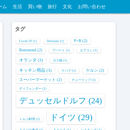
ーム
生活
買い物
旅行
文化
お問い合わせ
タグ
P+R
(2)
Covid-19
(1)
Defender
(1)
Roermond
(2)
アパート
(1)
エアコン
(1)
オランダ
(3)
ガス検
(1)
キッチン用品
(3)
ケルン
(2)
ケバブ
(1)
スーパーマーケット
(2)
チューリップ
(1)
ディフェンダー
(1)
デュッセルドルフ
(24)
ドイツ
(29)
トルコ料理
(1)
ドイツの逸品
(1)
ドイツ人
(1)
ハイキング
(1)