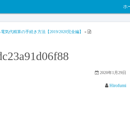
ホ
気代精算の手続き方法【2019/2020完全編】
»
dc23a91d06f88
2020年1月29日
Hirofumi