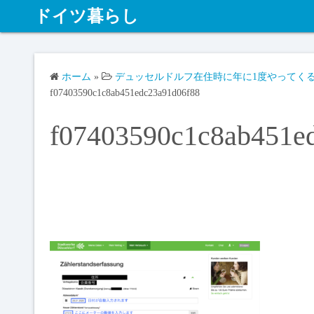
ドイツ暮らし
ホーム
»
デュッセルドルフ在住時に年に1度やってくる電
f07403590c1c8ab451edc23a91d06f88
f07403590c1c8ab451e