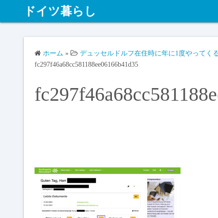
ドイツ暮らし
ホーム
»
デュッセルドルフ在住時に年に1度やってくる電
fc297f46a68cc581188ee06166b41d35
fc297f46a68cc581188