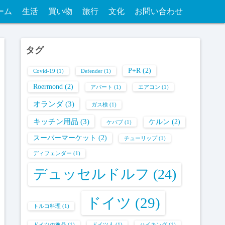
ーム
生活
買い物
旅行
文化
お問い合わせ
タグ
P+R
(2)
Covid-19
(1)
Defender
(1)
Roermond
(2)
アパート
(1)
エアコン
(1)
オランダ
(3)
ガス検
(1)
キッチン用品
(3)
ケルン
(2)
ケバブ
(1)
スーパーマーケット
(2)
チューリップ
(1)
ディフェンダー
(1)
デュッセルドルフ
(24)
ドイツ
(29)
トルコ料理
(1)
ドイツの逸品
(1)
ドイツ人
(1)
ハイキング
(1)