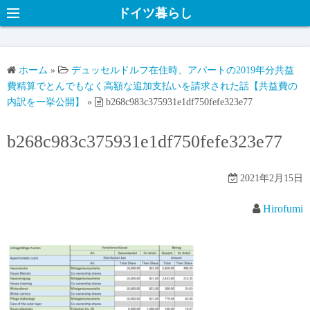
ドイツ暮らし
ホーム
»
デュッセルドルフ在住時、アパートの2019年分共益
費精算でとんでもなく高額な追加支払いを請求された話【共益費の
内訳を一挙公開】
»
b268c983c375931e1df750fefe323e77
b268c983c375931e1df750fefe323e77
2021年2月15日
Hirofumi