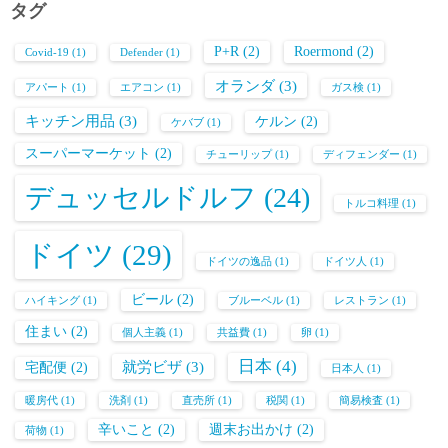
タグ
P+R
(2)
Roermond
(2)
Covid-19
(1)
Defender
(1)
オランダ
(3)
アパート
(1)
エアコン
(1)
ガス検
(1)
キッチン用品
(3)
ケルン
(2)
ケバブ
(1)
スーパーマーケット
(2)
チューリップ
(1)
ディフェンダー
(1)
デュッセルドルフ
(24)
トルコ料理
(1)
ドイツ
(29)
ドイツの逸品
(1)
ドイツ人
(1)
ビール
(2)
ハイキング
(1)
ブルーベル
(1)
レストラン
(1)
住まい
(2)
個人主義
(1)
共益費
(1)
卵
(1)
日本
(4)
就労ビザ
(3)
宅配便
(2)
日本人
(1)
暖房代
(1)
洗剤
(1)
直売所
(1)
税関
(1)
簡易検査
(1)
辛いこと
(2)
週末お出かけ
(2)
荷物
(1)