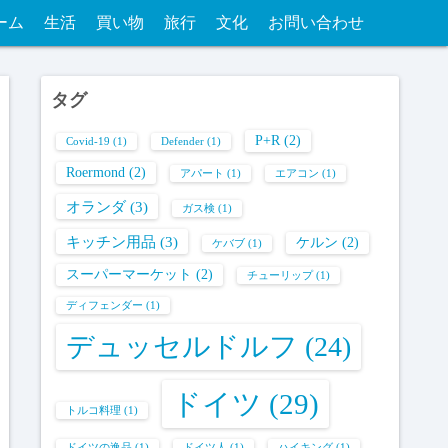
ーム
生活
買い物
旅行
文化
お問い合わせ
タグ
P+R
(2)
Covid-19
(1)
Defender
(1)
Roermond
(2)
アパート
(1)
エアコン
(1)
オランダ
(3)
ガス検
(1)
キッチン用品
(3)
ケルン
(2)
ケバブ
(1)
スーパーマーケット
(2)
チューリップ
(1)
ディフェンダー
(1)
デュッセルドルフ
(24)
ドイツ
(29)
トルコ料理
(1)
ドイツの逸品
(1)
ドイツ人
(1)
ハイキング
(1)