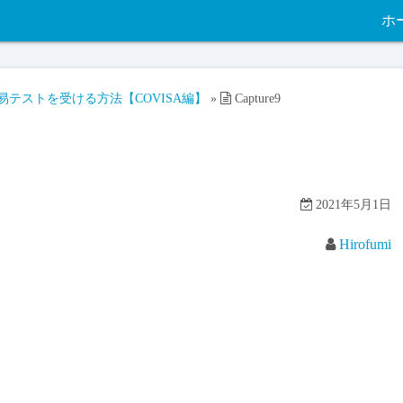
ホ
テストを受ける方法【COVISA編】
»
Capture9
2021年5月1日
Hirofumi