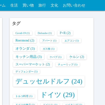
ーム
生活
買い物
旅行
文化
お問い合わせ
タグ
P+R
(2)
Covid-19
(1)
Defender
(1)
Roermond
(2)
アパート
(1)
エアコン
(1)
オランダ
(3)
ガス検
(1)
キッチン用品
(3)
ケルン
(2)
ケバブ
(1)
スーパーマーケット
(2)
チューリップ
(1)
ディフェンダー
(1)
デュッセルドルフ
(24)
ドイツ
(29)
トルコ料理
(1)
ドイツの逸品
(1)
ドイツ人
(1)
ハイキング
(1)