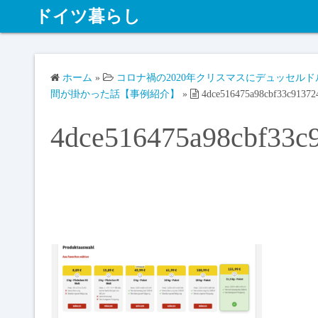
ドイツ暮らし
ホーム
»
コロナ禍の2020年クリスマスにデュッセル
間が掛かった話【事例紹介】
»
4dce516475a98cbf33c91372
4dce516475a98cbf33c