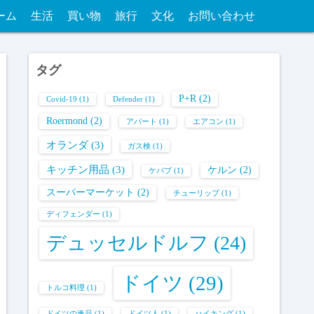
ーム
生活
買い物
旅行
文化
お問い合わせ
タグ
P+R
(2)
Covid-19
(1)
Defender
(1)
Roermond
(2)
アパート
(1)
エアコン
(1)
オランダ
(3)
ガス検
(1)
キッチン用品
(3)
ケルン
(2)
ケバブ
(1)
スーパーマーケット
(2)
チューリップ
(1)
ディフェンダー
(1)
デュッセルドルフ
(24)
ドイツ
(29)
トルコ料理
(1)
ドイツの逸品
(1)
ドイツ人
(1)
ハイキング
(1)