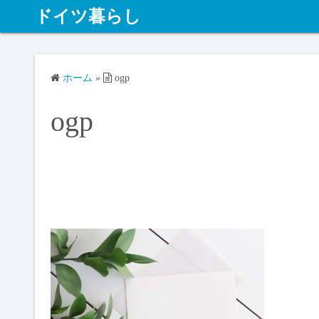
ドイツ暮らし
ホーム
»
ogp
ogp