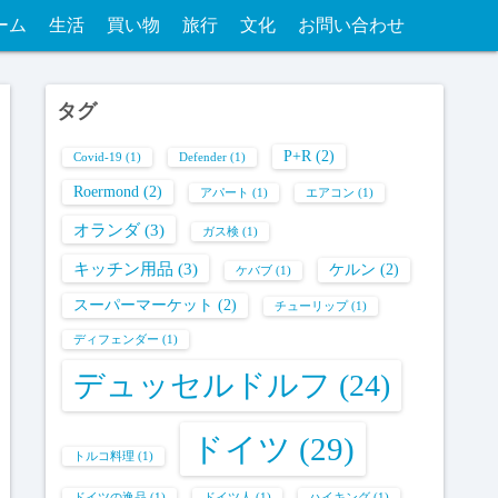
ーム
生活
買い物
旅行
文化
お問い合わせ
タグ
P+R
(2)
Covid-19
(1)
Defender
(1)
Roermond
(2)
アパート
(1)
エアコン
(1)
オランダ
(3)
ガス検
(1)
キッチン用品
(3)
ケルン
(2)
ケバブ
(1)
スーパーマーケット
(2)
チューリップ
(1)
ディフェンダー
(1)
デュッセルドルフ
(24)
ドイツ
(29)
トルコ料理
(1)
ドイツの逸品
(1)
ドイツ人
(1)
ハイキング
(1)