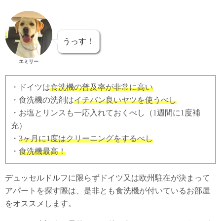
うっす！
エミリー
・ドイツは
食洗機の普及率が非常に高い
・食洗機の洗剤は
イチバン良いヤツを使うべし
・お塩とリンスも一応入れておくべし（1週間に1度補
充）
・
3ヶ月に1度はクリーニングをするべし
・
食洗機最高！
デュッセルドルフに限らずドイツ又は欧州駐在が決まって
アパートを探す際は、是非とも食洗機が付いているお部屋
をオススメします。