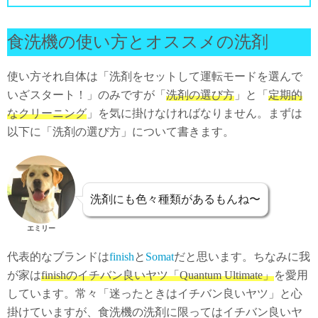
食洗機の使い方とオススメの洗剤
使い方それ自体は「洗剤をセットして運転モードを選んで
いざスタート！」のみですが「
洗剤の選び方
」と「
定期的
なクリーニング
」を気に掛けなければなりません。まずは
以下に「洗剤の選び方」について書きます。
洗剤にも色々種類があるもんね〜
エミリー
代表的なブランドは
finish
と
Somat
だと思います。ちなみに我
が家は
finishのイチバン良いヤツ「Quantum Ultimate」
を愛用
しています。常々「迷ったときはイチバン良いヤツ」と心
掛けていますが、食洗機の洗剤に限ってはイチバン良いヤ