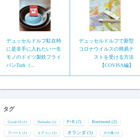
デュッセルドルフ駐在時
デュッセルドルフで新型
に是非手に入れたい一生
コロナウイルスの簡易テ
モノのドイツ製鉄フライ
ストを受ける方法
パンTurk（...
【COVISA編】
タグ
P+R
(2)
Roermond
(2)
Covid-19
(1)
Defender
(1)
オランダ
(3)
アパート
(1)
エアコン
(1)
ガス検
(1)