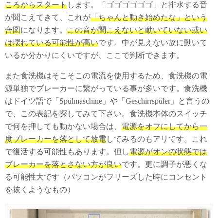
ころからスタート
します。「ゴゴゴゴゴゴ」と排水する音
が聞こえてきて、これが
「ちゃんと動き始めたな」という
合図
になります。
この音が聞こえないと動いていない或い
は壊れている可能性が高い
です。中が見えない故に動いて
いるか分かりにくいですが、ここで判断できます。
また食洗機はそこそこの電流を使用するため、食洗機の電
源単独でブレーカーに繋がっている事が多いです。食洗機
はドイツ語で「Spülmaschine」や「Geschirrspüler」と言うの
で、この表記を探してみて下さい。食洗機本体のスイッチ
で何を押しても動かない場合は、
電源をオフにしてから一
度ブレーカーを落として放電
してみるのもアリです。これ
で復活する可能性もあります。但し
電源がオンの状態では
ブレーカーを落とさない方が良い
です。更に調子が悪くな
る可能性大です（パソコンがフリーズした時にコンセント
を抜くようなもの）