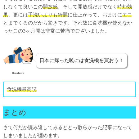
しなくて良いこの
開放感
、そして開放感だけでなく
時短効
果
、更には
手洗いよりも綺麗
に仕上がって、おまけに
エコ
とまでくるのだから驚きです。それ故に食洗機が使えなか
ったこの3ヶ月間は非常に苦痛でございました。
日本に帰った暁には食洗機を買おう！
Hirofumi
食洗機最高説
まとめ
さて何だか読み返してみるととっ散らかった記事になって
しまいましたが纏めます。