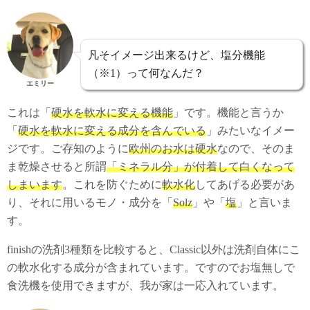
凡そイメージ出来るけど、塩分機能
（※1）って何なんだ？
エミリー
これは「
硬水を軟水に変える機能
」です。機能と言うか
「
硬水を軟水に変える成分を含んでいる
」みたいなイメー
ジです。ご存知のように
欧州のお水は硬水
なので、そのま
ま乾燥させると所謂
「ミネラル分」が付着して白くなって
しまいます
。これを防ぐために
軟水化
してあげる必要があ
り、それに用いるモノ・成分を「
Solz
」や「
塩
」と言いま
す。
finishの洗剤3種類を比較すると、Classic以外は洗剤自体にこ
の軟水化する成分が含まれています。ですのでお塩無しで
食洗機を使用できますが、我が家は一応入れています。