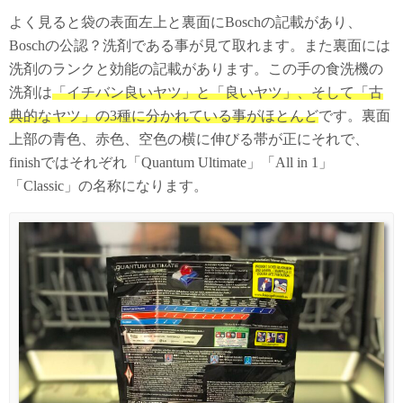
よく見ると袋の表面左上と裏面にBoschの記載があり、
Boschの公認？洗剤である事が見て取れます。また裏面には
洗剤のランクと効能の記載があります。この手の食洗機の
洗剤は
「イチバン良いヤツ」と「良いヤツ」、そして「古
典的なヤツ」の3種に分かれている事がほとんど
です。裏面
上部の青色、赤色、空色の横に伸びる帯が正にそれで、
finishではそれぞれ「Quantum Ultimate」「All in 1」
「Classic」の名称になります。