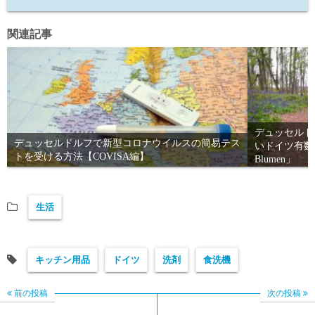
関連記事
デュッセルド
デュッセルドルフで新型コロナウイルスの簡易テス
いドイツ有数のブ
トを受ける方法【COVISA編】
Blumen」
生活
キッチン用品
ドイツ
洗剤
食洗機
前の投稿
次の投稿