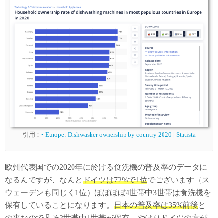
引用：
• Europe: Dishwasher ownership by country 2020 | Statista
欧州代表国での2020年に於ける食洗機の普及率のデータに
なるんですが、なんと
ドイツは72%で1位
でございます（ス
ウェーデンも同じく1位）ほぼほぼ4世帯中3世帯は食洗機を
保有していることになります。
日本の普及率は35%前後
と
の事なので凡そ3世帯中1世帯が保有、やはり
ドイツの方が