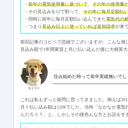
・
前年の電気使用量に基づいて
、
その年の使用量
・その見込みを12で割って、
その年に毎月定額払
・同時に前年に毎月定額払い込んできた
電気代の
・つまり
見込み以上に使っていれば追加請求
が来
前回記事のコピペで恐縮でございますが、こんな感
見込み額で1年間家賃と共に払い込んだ後に大精算
住み始めた時って前年実績無いでし
エミリー
これは私もずっと疑問に思ってきました。例えば20
月々払い込み額は120€でした。当時「なかなか電
んだろう？」と。しかしその後色んな方とお話をす