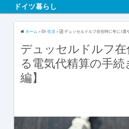
ドイツ暮らし
ホーム
»
生活
»
デュッセルドルフ在住時に年に1度
デュッセルドルフ
る電気代精算の手続き記
編】