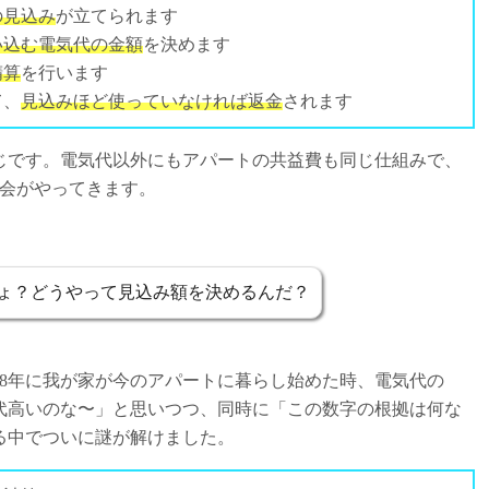
の見込み
が立てられます
い込む電気代の金額
を決めます
精算
を行います
て、
見込みほど使っていなければ返金
されます
じです。電気代以外にもアパートの共益費も同じ仕組みで、
大会がやってきます。
ょ？どうやって見込み額を決めるんだ？
18年に我が家が今のアパートに暮らし始めた時、電気代の
気代高いのな〜」と思いつつ、同時に「この数字の根拠は何な
る中でついに謎が解けました。