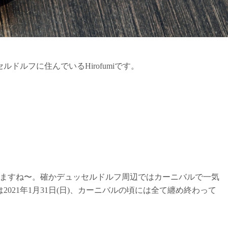
ドルフに住んでいるHirofumiです。
ちますね〜。確かデュッセルドルフ周辺ではカーニバルで一気
021年1月31日(日)、カーニバルの頃には全て纏め終わって