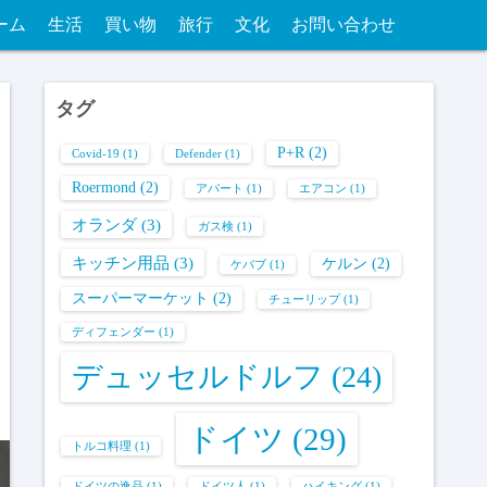
ーム
生活
買い物
旅行
文化
お問い合わせ
タグ
P+R
(2)
Covid-19
(1)
Defender
(1)
Roermond
(2)
アパート
(1)
エアコン
(1)
オランダ
(3)
ガス検
(1)
キッチン用品
(3)
ケルン
(2)
ケバブ
(1)
スーパーマーケット
(2)
チューリップ
(1)
ディフェンダー
(1)
デュッセルドルフ
(24)
ドイツ
(29)
トルコ料理
(1)
ドイツの逸品
(1)
ドイツ人
(1)
ハイキング
(1)